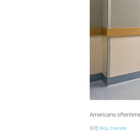
Americans oftentimes
标签
Blog
,
Example