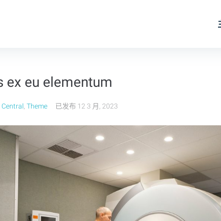
s ex eu elementum
 Central
,
Theme
已发布
12 3 月, 2023