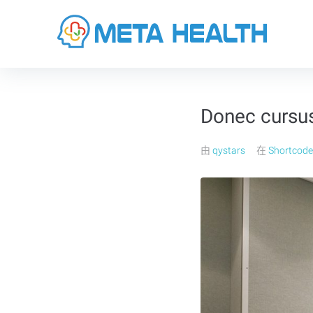
Donec cursu
由
qystars
在
Shortcode