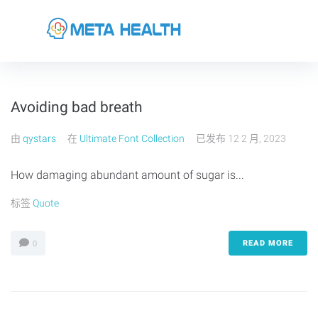
Avoiding bad breath
由
qystars
在
Ultimate Font Collection
已发布
12 2 月, 2023
How damaging abundant amount of sugar is...
标签
Quote
READ MORE
0