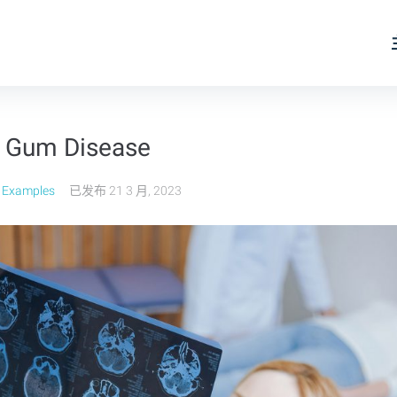
of Gum Disease
 Examples
已发布
21 3 月, 2023