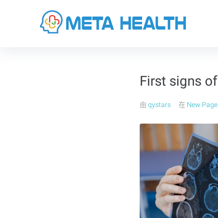
First signs 
由
qystars
在
New Page