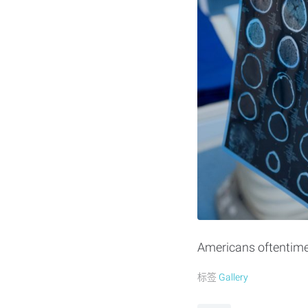
Americans oftentimes
标签
Gallery