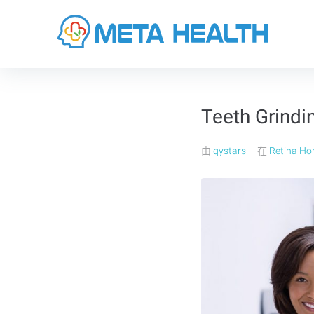
Teeth Grindi
由
qystars
在
Retina H