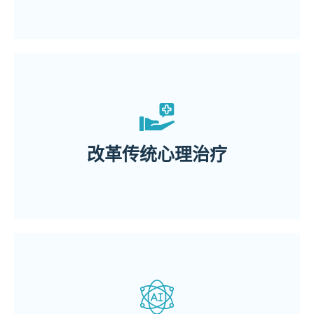
合符经济效益的治疗方法
更创新、更有效和
AI × VR心理治疗系统能够提供
改革传统心理治疗
相比于传统心理治疗，
快乐、中性和悲伤
6种情绪：愤怒、厌恶、恐惧、