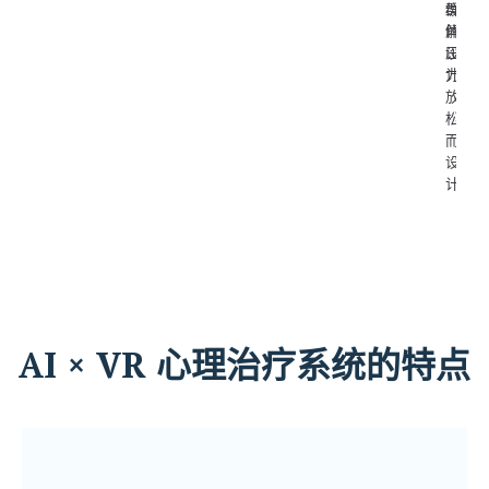
群
缓
体
解
设
压
计
力，
放
松
而
设
计
AI × VR 心理治疗系统的特点