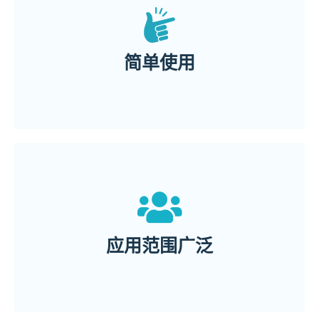
心理疾病症状的群体实施治疗
利用该系统为有轻度至中度
简单使用
医生、社工、辅导员能
均能受益於AI × VR 心理治療
以及希望舒缓压力的普通人群
自闭症谱系障碍群体
应用范围广泛
抑郁症、焦虑症群体