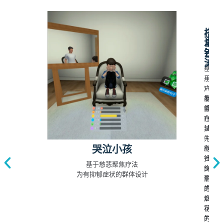
搭
小
地
岛
铁
沙
滩
基
于
用
VR
户
暴
能
露
够
疗
在
法
其
为
中
哭泣小孩
有
欣
社
赏
基于慈悲聚焦疗法
交
绚
为有抑郁症状的群体设计
焦
丽
虑
的
症
烟
状
花
的
为