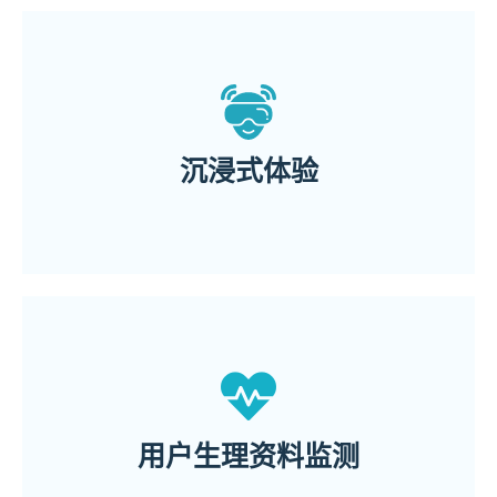
丰富多种的治疗场景
用家能够身临其境体验到
沉浸式体验
呼吸率和血压等
心率变异性（HRV）、心跳率、
用户生理资料监测