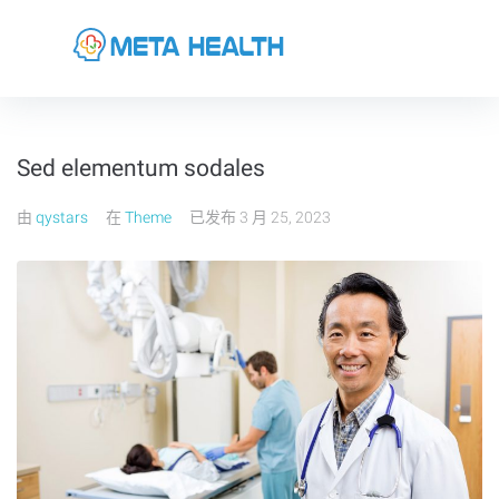
Sed elementum sodales
由
qystars
在
Theme
已发布
3 月 25, 2023