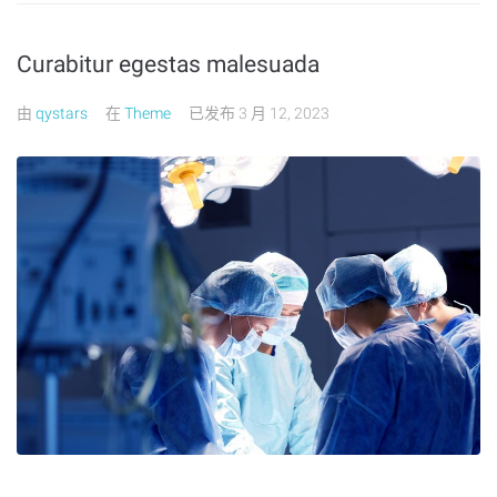
Curabitur egestas malesuada
由
qystars
在
Theme
已发布
3 月 12, 2023