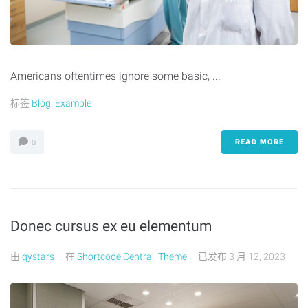
Americans oftentimes ignore some basic, ...
标签
Blog
,
Example
READ MORE
0
Donec cursus ex eu elementum
由
qystars
在
Shortcode Central
,
Theme
已发布
3 月 12, 2023