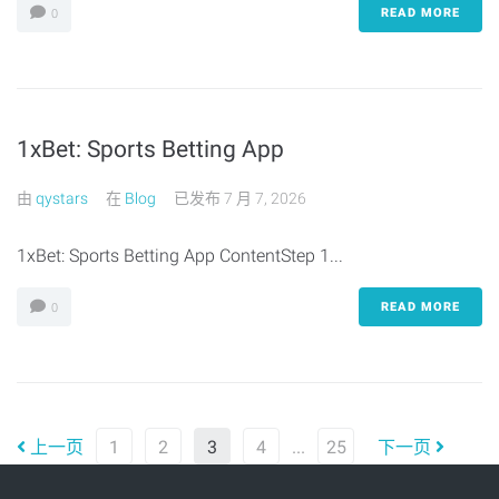
READ MORE
0
‎1xBet: Sports Betting App
由
qystars
在
Blog
已发布
7 月 7, 2026
‎1xBet: Sports Betting App ContentStep 1...
READ MORE
0
上一页
1
2
3
4
...
25
下一页