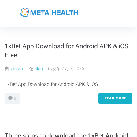
1xBet App Download for Android APK & iOS
Free
由
qystars
在
Blog
已发布
7 月 7, 2026
1xBet App Download for Android APK & iOS...
READ MORE
0
Three steps to download the 1xBet Android